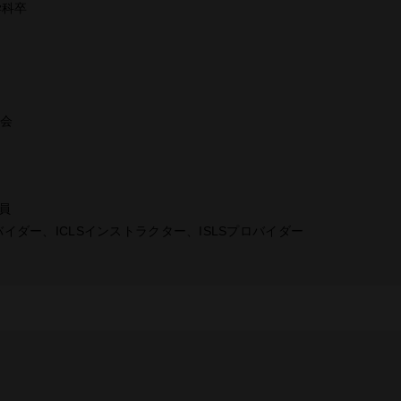
学科卒
学会
員
ロバイダー、ICLSインストラクター、ISLSプロバイダー