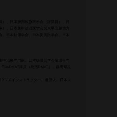
員）、日本腹部救急医学会（評議員）、日
事）、日本集中治療医学会関東甲信越地方
会、日本熱傷学会、日本災害医学会、日本
集中治療専門医、日本循環器学会循環器専
業医、日本DMAT隊員（統括DMAT）、群馬県災
、JPTECインストラクター・世話人、日本ス