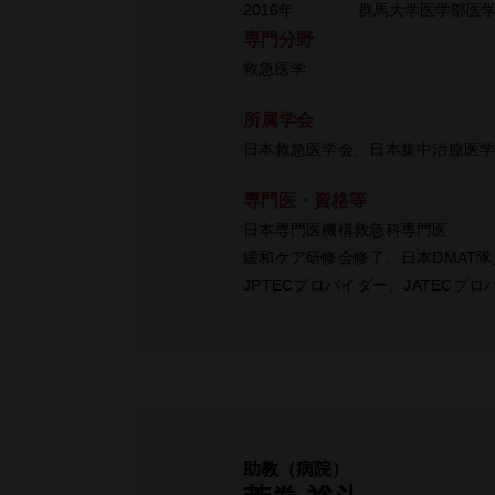
2016年
群馬大学医学部医
専門分野
救急医学
所属学会
⽇本救急医学会、⽇本集中治療医
専門医・資格等
日本専門医機構救急科専門医
緩和ケア研修会修了、日本DMAT隊
JPTECプロバイダー、JATECプ
助教（病院）