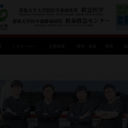
革
ドクターカー
災害医療
研究・業績
教育
職