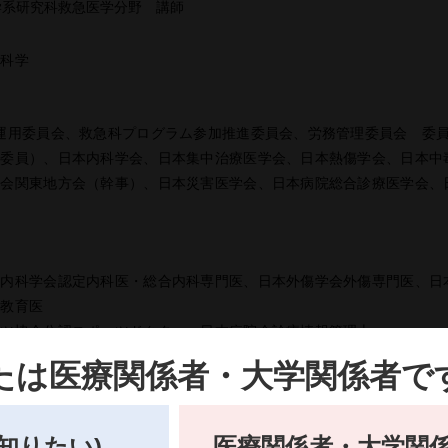
学系研究科救急医学分野 講師
内科学
運用委員会、救急科プログラム参加推進委員会、労務管理委員会 委
 委員）、日本内科学会、日本集中治療医学会、日本熱傷学会、日本中
学会関東地方会（幹事）、日本災害医学会、日本病院総合診療医学会、
本内科学会認定内科医・総合内科専門医、日本外傷学会外傷専門医、日
・教育医
ーツ協会公認スポーツドクター、日本病院会診療情報管理士
了、日本DMAT隊員（統括DMAT・コーディネーター）
たは医療関係者・大学関係者で
ークショップインストラクター、JMECCディレクター・インストラクター
マスターインストラクター、MCLSインストラクター
イダー
知りたい)
医療関係者・大学関係