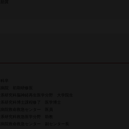
奨励賞
学科卒
属病院 初期研修医
学系研究科脳神経再生医学分野 大学院生
学系研究科博士課程修了 医学博士
属病院救命救急センター 医員
学系研究科救急医学分野 助教
属病院救命救急センター 副センター長