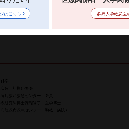
者
ジはこちら
群馬大学救急医
学科卒
属病院 初期研修医
属病院救命救急センター 医員
学系研究科博⼠課程修了 医学博⼠
属病院救命救急センター 助教（病院）