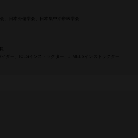
学会、⽇本外傷学会、日本集中治療医学会
員
ロバイダー、ICLSインストラクター、J-MELSインストラクター