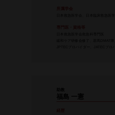
所属学会
⽇本救急医学会、⽇本臨床救急医
専門医・資格等
⽇本救急医学会救急科専門医
緩和ケア研修会修了、群馬DMAT隊
JPTECプロバイダー、JATECプ
助教
福島 一憲
経歴