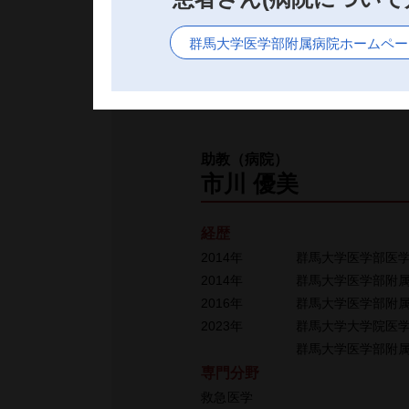
甲種危険物取扱者、毒物劇物取扱
群馬大学医学部附属病院ホームペー
助教（病院）
市川 優美
経歴
2014年
群馬大学医学部医
2014年
群馬大学医学部附
2016年
群馬大学医学部附
2023年
群⾺⼤学⼤学院医
群馬大学医学部附
専門分野
救急医学