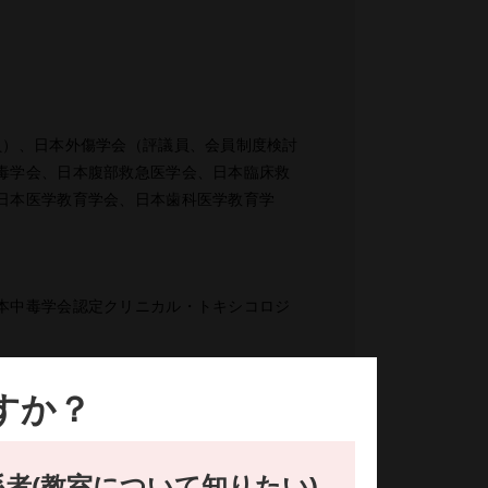
員）、日本外傷学会（評議員、会員制度検討
毒学会、日本腹部救急医学会、日本臨床救
日本医学教育学会、日本歯科医学教育学
本中毒学会認定クリニカル・トキシコロジ
すか？
、JATECインストラクター、JPTECイ
者(教室について知りたい)