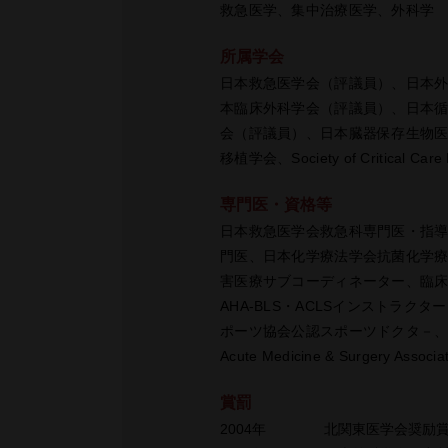
救急医学、集中治療医学、外科学
所属学会
日本救急医学会（評議員）、日本
本臨床外科学会（評議員）、日本
会（評議員）、日本臓器保存生物
移植学会、Society of Critical Care 
専門医・資格等
日本救急医学会救急科専門医・指
門医、日本化学療法学会抗菌化学療法認定
害医療サブコーディネーター、臨
AHA-BLS・ACLSインストラク
ポーツ協会公認スポーツドクタ－
Acute Medicine & Surgery Associa
賞罰
2004年
北関東医学会奨励