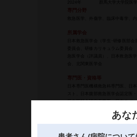
2024年
群馬大学大学院医
専門分野
救急医学、外傷学、臨床中毒学、
所属学会
日本救急医学会（学生･研修医部会
委員会、研修カリキュラム委員会
急医学会（評議員）、日本救急医
会、北関東医学会
専門医・資格等
日本専門医機構救急科専門医、日
スト、日本腹部救急医学会認定医
日本医師会認定産業医、日本スポ
臨床研修指導医、緩和ケア研修会修
あな
ICLSディレクター・指導者養成ワ
ンストラクター・世話人、PEMEC
JETECプロバイダー、ISLSプロバ
患者さん(病院について