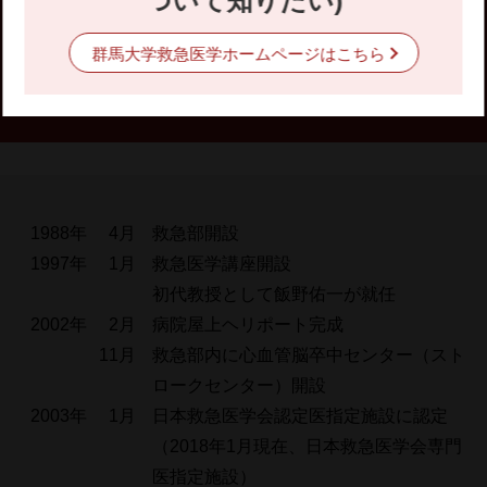
ついて知りたい)
沿革
群馬大学救急医学ホームページはこちら
1988年 4月
救急部開設
1997年 1月
救急医学講座開設
初代教授として飯野佑一が就任
2002年 2月
病院屋上ヘリポート完成
11月
救急部内に心血管脳卒中センター（スト
ロークセンター）開設
2003年 1月
日本救急医学会認定医指定施設に認定
（2018年1月現在、日本救急医学会専門
医指定施設）