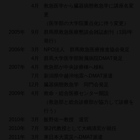
4月
救急医学から臓器病態救急学に講座名変
更
（医学部の大学院重点化に伴う変更）
2005年 9月
群馬県救急医療懇談会雑誌創刊（1回/年
発行）
2006年 3月
NPO法人 群馬救急医療推進協会発足
4月
群馬大学医学部附属病院DMAT発足
2007年 4月
救急部が中央診療棟へ移転
7月
新潟県中越沖地震へDMAT派遣
12月
臓器病態救急学 同門会発足
2009年 4月
救命・総合医療センター開設
（救急部と総合診療部が協力して診療を
行う）
2010年 3月
飯野佑一教授 退官
2010年 7月
第2代教授として大嶋清宏が就任
2011年 3月
東日本大震災へDMAT派遣